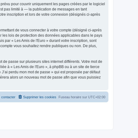
prévu pour couvrir uniquement les pages créées par le logiciel
t pas limité à — la publication de messages en tant
tre inscription et lors de votre connexion (désignés ci-après
ermettant de vous connecter à votre compte (désigné ci-après
r les lois de protection des données applicables dans le pays
is par « Les Amis de l'Euro » durant votre inscription, sont
tre compte vous souhaitez rendre publiques ou non. De plus,
 de passe sur plusieurs sites internet différents. Votre mot de
iée à « Les Amis de l'Euro », à phpBB ou à un site de tierce
 « J’ai perdu mon mot de passe » qui est proposée par défaut
générera alors un nouveau mot de passe afin que vous puissiez
 contacter
Supprimer les cookies
Fuseau horaire sur
UTC+02:00