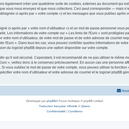
vons également créer une quatrième sorte de cookies, externes au document qui est 
que vous nous envoyez et que nous collectons. Ceci peut correspondre — mais n’es
» (désignée ci-après par « votre compte ») et les messages que vous publiez après vo
igné ci-après par « votre nom d’utilisateur ») et un mot de passe personnel vous p
elle. Les informations de votre compte sur « Les Amis de l'Euro » sont protégées pa
 votre nom d’utilisateur, de votre mot de passe et de votre adresse de courriel requ
is de l'Euro ». Dans tous les cas, vous pouvez contrôler quelles informations de vo
sion du logiciel phpBB depuis une option disponible sur votre compte.
afin qu’il soit sécurisé. Cependant, il est recommandé de ne pas utiliser le même mot
Euro », veillez donc à le conservez précieusement. En aucun cas une personne affil
Si vous oubliez le mot de passe de votre compte, vous pouvez utiliser la fonction
pécifier votre nom d’utilisateur et votre adresse de courriel et le logiciel phpBB 
Nous
Développé par
phpBB
® Forum Software © phpBB Limited
Traduction française officielle
©
Qiaeru
Confidentialité
|
Conditions