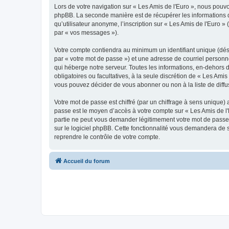
Lors de votre navigation sur « Les Amis de l'Euro », nous pou
phpBB. La seconde manière est de récupérer les informations 
qu’utilisateur anonyme, l’inscription sur « Les Amis de l'Euro 
par « vos messages »).
Votre compte contiendra au minimum un identifiant unique (dés
par « votre mot de passe ») et une adresse de courriel personn
qui héberge notre serveur. Toutes les informations, en-dehors de
obligatoires ou facultatives, à la seule discrétion de « Les Am
vous pouvez décider de vous abonner ou non à la liste de diffu
Votre mot de passe est chiffré (par un chiffrage à sens unique) 
passe est le moyen d’accès à votre compte sur « Les Amis de l'
partie ne peut vous demander légitimement votre mot de passe. 
sur le logiciel phpBB. Cette fonctionnalité vous demandera de s
reprendre le contrôle de votre compte.
Accueil du forum