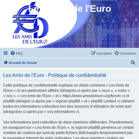
Les Amis de l'Euro
FAQ
Inscription
Connexion
R
Accueil du forum
e
Les Amis de l'Euro - Politique de confidentialité
c
h
Cette politique de confidentialité explique en détail comment « Les Amis de
l'Euro » et ses partenaires affiliés (désignés ci-après par « nous », « notre »,
e
« nos », « Les Amis de l'Euro » et « https://www.amisdeleuro.org/forum ») et
r
phpBB (désigné ci-après par « logiciel phpBB » et « phpBB Limited ») utilisent
toutes les informations collectées lors des sessions d’utilisation de votre part
c
(désignées ci-après par « vos informations »).
h
Vos informations sont collectées de deux manières différentes. Premièrement,
e
en naviguant sur « Les Amis de l'Euro », le logiciel phpBB génèrera un certain
r
nombre de cookies qui sont de petits fichiers téléchargés temporairement par
le navigateur internet de votre ordinateur. Les deux premiers cookies ne