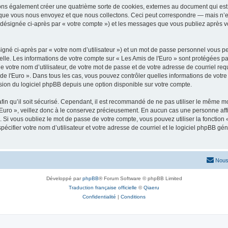
vons également créer une quatrième sorte de cookies, externes au document qui est 
que vous nous envoyez et que nous collectons. Ceci peut correspondre — mais n’es
» (désignée ci-après par « votre compte ») et les messages que vous publiez après vo
igné ci-après par « votre nom d’utilisateur ») et un mot de passe personnel vous p
elle. Les informations de votre compte sur « Les Amis de l'Euro » sont protégées pa
 votre nom d’utilisateur, de votre mot de passe et de votre adresse de courriel requ
is de l'Euro ». Dans tous les cas, vous pouvez contrôler quelles informations de vo
sion du logiciel phpBB depuis une option disponible sur votre compte.
afin qu’il soit sécurisé. Cependant, il est recommandé de ne pas utiliser le même mot
Euro », veillez donc à le conservez précieusement. En aucun cas une personne affil
Si vous oubliez le mot de passe de votre compte, vous pouvez utiliser la fonction
pécifier votre nom d’utilisateur et votre adresse de courriel et le logiciel phpBB 
Nous
Développé par
phpBB
® Forum Software © phpBB Limited
Traduction française officielle
©
Qiaeru
Confidentialité
|
Conditions