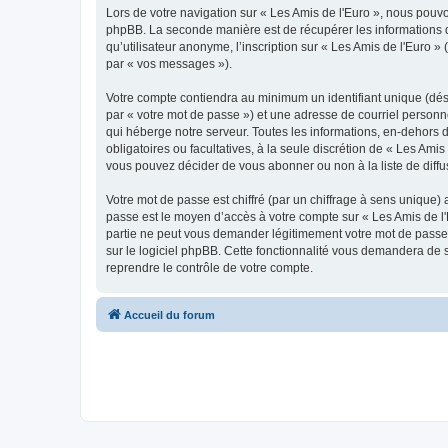
Lors de votre navigation sur « Les Amis de l'Euro », nous pou
phpBB. La seconde manière est de récupérer les informations 
qu’utilisateur anonyme, l’inscription sur « Les Amis de l'Euro 
par « vos messages »).
Votre compte contiendra au minimum un identifiant unique (dés
par « votre mot de passe ») et une adresse de courriel personn
qui héberge notre serveur. Toutes les informations, en-dehors de
obligatoires ou facultatives, à la seule discrétion de « Les Am
vous pouvez décider de vous abonner ou non à la liste de diffu
Votre mot de passe est chiffré (par un chiffrage à sens unique) 
passe est le moyen d’accès à votre compte sur « Les Amis de l'
partie ne peut vous demander légitimement votre mot de passe. 
sur le logiciel phpBB. Cette fonctionnalité vous demandera de s
reprendre le contrôle de votre compte.
Accueil du forum