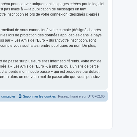
prévu pour couvrir uniquement les pages créées par le logiciel
t pas limité à — la publication de messages en tant
tre inscription et lors de votre connexion (désignés ci-après
ermettant de vous connecter à votre compte (désigné ci-après
r les lois de protection des données applicables dans le pays
is par « Les Amis de l'Euro » durant votre inscription, sont
tre compte vous souhaitez rendre publiques ou non. De plus,
 de passe sur plusieurs sites internet différents. Votre mot de
iée à « Les Amis de l'Euro », à phpBB ou à un site de tierce
 « J’ai perdu mon mot de passe » qui est proposée par défaut
générera alors un nouveau mot de passe afin que vous puissiez
 contacter
Supprimer les cookies
Fuseau horaire sur
UTC+02:00