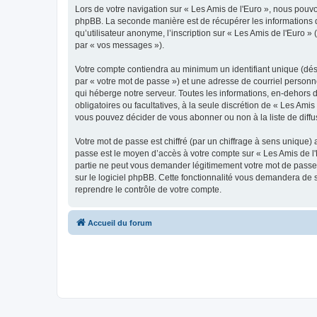
Lors de votre navigation sur « Les Amis de l'Euro », nous pou
phpBB. La seconde manière est de récupérer les informations 
qu’utilisateur anonyme, l’inscription sur « Les Amis de l'Euro 
par « vos messages »).
Votre compte contiendra au minimum un identifiant unique (dés
par « votre mot de passe ») et une adresse de courriel personn
qui héberge notre serveur. Toutes les informations, en-dehors de
obligatoires ou facultatives, à la seule discrétion de « Les Am
vous pouvez décider de vous abonner ou non à la liste de diffu
Votre mot de passe est chiffré (par un chiffrage à sens unique) 
passe est le moyen d’accès à votre compte sur « Les Amis de l'
partie ne peut vous demander légitimement votre mot de passe. 
sur le logiciel phpBB. Cette fonctionnalité vous demandera de s
reprendre le contrôle de votre compte.
Accueil du forum