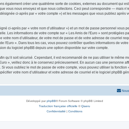
vons également créer une quatrième sorte de cookies, externes au document qui est 
que vous nous envoyez et que nous collectons. Ceci peut correspondre — mais n’es
» (désignée ci-après par « votre compte ») et les messages que vous publiez après vo
igné ci-après par « votre nom d’utilisateur ») et un mot de passe personnel vous p
elle. Les informations de votre compte sur « Les Amis de l'Euro » sont protégées pa
 votre nom d’utilisateur, de votre mot de passe et de votre adresse de courriel requ
is de l'Euro ». Dans tous les cas, vous pouvez contrôler quelles informations de vo
sion du logiciel phpBB depuis une option disponible sur votre compte.
afin qu’il soit sécurisé. Cependant, il est recommandé de ne pas utiliser le même mot
Euro », veillez donc à le conservez précieusement. En aucun cas une personne affil
Si vous oubliez le mot de passe de votre compte, vous pouvez utiliser la fonction
pécifier votre nom d’utilisateur et votre adresse de courriel et le logiciel phpBB 
Nous
Développé par
phpBB
® Forum Software © phpBB Limited
Traduction française officielle
©
Qiaeru
Confidentialité
|
Conditions