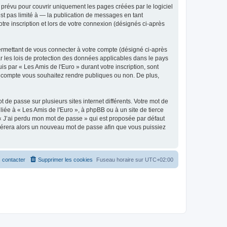
prévu pour couvrir uniquement les pages créées par le logiciel
t pas limité à — la publication de messages en tant
tre inscription et lors de votre connexion (désignés ci-après
ermettant de vous connecter à votre compte (désigné ci-après
r les lois de protection des données applicables dans le pays
is par « Les Amis de l'Euro » durant votre inscription, sont
tre compte vous souhaitez rendre publiques ou non. De plus,
 de passe sur plusieurs sites internet différents. Votre mot de
iée à « Les Amis de l'Euro », à phpBB ou à un site de tierce
 « J’ai perdu mon mot de passe » qui est proposée par défaut
générera alors un nouveau mot de passe afin que vous puissiez
 contacter
Supprimer les cookies
Fuseau horaire sur
UTC+02:00