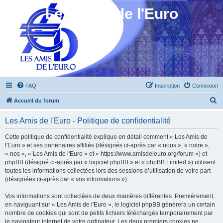
Les Amis de l'Euro
FAQ
Inscription
Connexion
R
Accueil du forum
e
Les Amis de l'Euro - Politique de confidentialité
c
h
Cette politique de confidentialité explique en détail comment « Les Amis de
l'Euro » et ses partenaires affiliés (désignés ci-après par « nous », « notre »,
e
« nos », « Les Amis de l'Euro » et « https://www.amisdeleuro.org/forum ») et
r
phpBB (désigné ci-après par « logiciel phpBB » et « phpBB Limited ») utilisent
toutes les informations collectées lors des sessions d’utilisation de votre part
c
(désignées ci-après par « vos informations »).
h
Vos informations sont collectées de deux manières différentes. Premièrement,
e
en naviguant sur « Les Amis de l'Euro », le logiciel phpBB génèrera un certain
r
nombre de cookies qui sont de petits fichiers téléchargés temporairement par
le navigateur internet de votre ordinateur. Les deux premiers cookies ne