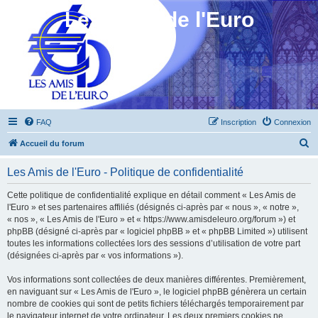
Les Amis de l'Euro
FAQ
Inscription
Connexion
R
Accueil du forum
e
Les Amis de l'Euro - Politique de confidentialité
c
h
Cette politique de confidentialité explique en détail comment « Les Amis de
l'Euro » et ses partenaires affiliés (désignés ci-après par « nous », « notre »,
e
« nos », « Les Amis de l'Euro » et « https://www.amisdeleuro.org/forum ») et
r
phpBB (désigné ci-après par « logiciel phpBB » et « phpBB Limited ») utilisent
toutes les informations collectées lors des sessions d’utilisation de votre part
c
(désignées ci-après par « vos informations »).
h
Vos informations sont collectées de deux manières différentes. Premièrement,
e
en naviguant sur « Les Amis de l'Euro », le logiciel phpBB génèrera un certain
r
nombre de cookies qui sont de petits fichiers téléchargés temporairement par
le navigateur internet de votre ordinateur. Les deux premiers cookies ne