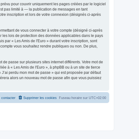
prévu pour couvrir uniquement les pages créées par le logiciel
t pas limité à — la publication de messages en tant
tre inscription et lors de votre connexion (désignés ci-après
ermettant de vous connecter à votre compte (désigné ci-après
r les lois de protection des données applicables dans le pays
is par « Les Amis de l'Euro » durant votre inscription, sont
tre compte vous souhaitez rendre publiques ou non. De plus,
 de passe sur plusieurs sites internet différents. Votre mot de
iée à « Les Amis de l'Euro », à phpBB ou à un site de tierce
 « J’ai perdu mon mot de passe » qui est proposée par défaut
générera alors un nouveau mot de passe afin que vous puissiez
 contacter
Supprimer les cookies
Fuseau horaire sur
UTC+02:00