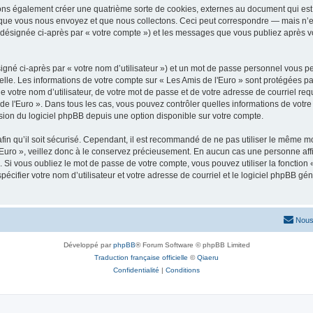
vons également créer une quatrième sorte de cookies, externes au document qui est 
que vous nous envoyez et que nous collectons. Ceci peut correspondre — mais n’es
» (désignée ci-après par « votre compte ») et les messages que vous publiez après vo
igné ci-après par « votre nom d’utilisateur ») et un mot de passe personnel vous p
elle. Les informations de votre compte sur « Les Amis de l'Euro » sont protégées pa
 votre nom d’utilisateur, de votre mot de passe et de votre adresse de courriel requ
is de l'Euro ». Dans tous les cas, vous pouvez contrôler quelles informations de vo
sion du logiciel phpBB depuis une option disponible sur votre compte.
afin qu’il soit sécurisé. Cependant, il est recommandé de ne pas utiliser le même mot
Euro », veillez donc à le conservez précieusement. En aucun cas une personne affil
Si vous oubliez le mot de passe de votre compte, vous pouvez utiliser la fonction
pécifier votre nom d’utilisateur et votre adresse de courriel et le logiciel phpBB 
Nous
Développé par
phpBB
® Forum Software © phpBB Limited
Traduction française officielle
©
Qiaeru
Confidentialité
|
Conditions