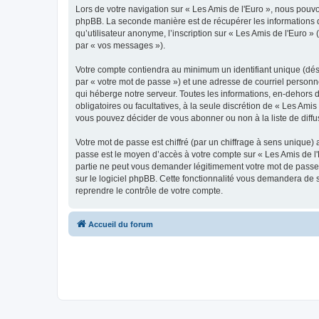
Lors de votre navigation sur « Les Amis de l'Euro », nous pou
phpBB. La seconde manière est de récupérer les informations 
qu’utilisateur anonyme, l’inscription sur « Les Amis de l'Euro 
par « vos messages »).
Votre compte contiendra au minimum un identifiant unique (dés
par « votre mot de passe ») et une adresse de courriel personn
qui héberge notre serveur. Toutes les informations, en-dehors de
obligatoires ou facultatives, à la seule discrétion de « Les Am
vous pouvez décider de vous abonner ou non à la liste de diffu
Votre mot de passe est chiffré (par un chiffrage à sens unique) 
passe est le moyen d’accès à votre compte sur « Les Amis de l'
partie ne peut vous demander légitimement votre mot de passe. 
sur le logiciel phpBB. Cette fonctionnalité vous demandera de s
reprendre le contrôle de votre compte.
Accueil du forum