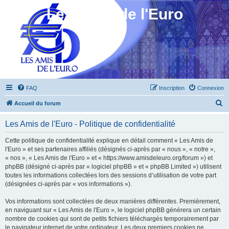
Les Amis de l'Euro
FAQ
Inscription
Connexion
R
Accueil du forum
e
Les Amis de l'Euro - Politique de confidentialité
c
h
Cette politique de confidentialité explique en détail comment « Les Amis de
l'Euro » et ses partenaires affiliés (désignés ci-après par « nous », « notre »,
e
« nos », « Les Amis de l'Euro » et « https://www.amisdeleuro.org/forum ») et
r
phpBB (désigné ci-après par « logiciel phpBB » et « phpBB Limited ») utilisent
toutes les informations collectées lors des sessions d’utilisation de votre part
c
(désignées ci-après par « vos informations »).
h
Vos informations sont collectées de deux manières différentes. Premièrement,
e
en naviguant sur « Les Amis de l'Euro », le logiciel phpBB génèrera un certain
r
nombre de cookies qui sont de petits fichiers téléchargés temporairement par
le navigateur internet de votre ordinateur. Les deux premiers cookies ne