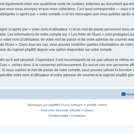
vons également créer une quatrième sorte de cookies, externes au document qui est 
que vous nous envoyez et que nous collectons. Ceci peut correspondre — mais n’es
» (désignée ci-après par « votre compte ») et les messages que vous publiez après vo
igné ci-après par « votre nom d’utilisateur ») et un mot de passe personnel vous p
elle. Les informations de votre compte sur « Les Amis de l'Euro » sont protégées pa
 votre nom d’utilisateur, de votre mot de passe et de votre adresse de courriel requ
is de l'Euro ». Dans tous les cas, vous pouvez contrôler quelles informations de vo
sion du logiciel phpBB depuis une option disponible sur votre compte.
afin qu’il soit sécurisé. Cependant, il est recommandé de ne pas utiliser le même mot
Euro », veillez donc à le conservez précieusement. En aucun cas une personne affil
Si vous oubliez le mot de passe de votre compte, vous pouvez utiliser la fonction
pécifier votre nom d’utilisateur et votre adresse de courriel et le logiciel phpBB 
Nous
Développé par
phpBB
® Forum Software © phpBB Limited
Traduction française officielle
©
Qiaeru
Confidentialité
|
Conditions