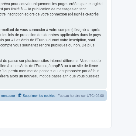
prévu pour couvrir uniquement les pages créées par le logiciel
t pas limité à — la publication de messages en tant
tre inscription et lors de votre connexion (désignés ci-après
ermettant de vous connecter à votre compte (désigné ci-après
r les lois de protection des données applicables dans le pays
is par « Les Amis de l'Euro » durant votre inscription, sont
tre compte vous souhaitez rendre publiques ou non. De plus,
 de passe sur plusieurs sites internet différents. Votre mot de
iée à « Les Amis de l'Euro », à phpBB ou à un site de tierce
 « J’ai perdu mon mot de passe » qui est proposée par défaut
générera alors un nouveau mot de passe afin que vous puissiez
 contacter
Supprimer les cookies
Fuseau horaire sur
UTC+02:00