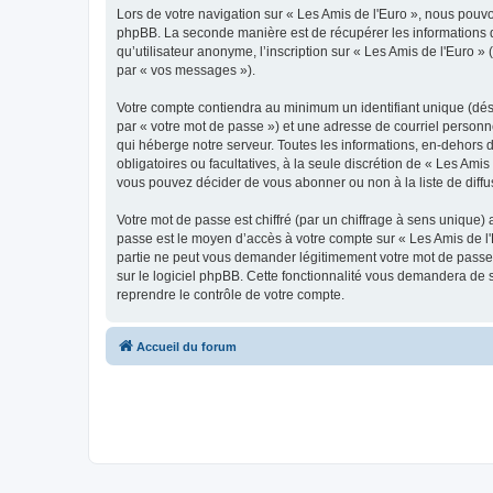
Lors de votre navigation sur « Les Amis de l'Euro », nous pou
phpBB. La seconde manière est de récupérer les informations 
qu’utilisateur anonyme, l’inscription sur « Les Amis de l'Euro 
par « vos messages »).
Votre compte contiendra au minimum un identifiant unique (dés
par « votre mot de passe ») et une adresse de courriel personn
qui héberge notre serveur. Toutes les informations, en-dehors de
obligatoires ou facultatives, à la seule discrétion de « Les Am
vous pouvez décider de vous abonner ou non à la liste de diffu
Votre mot de passe est chiffré (par un chiffrage à sens unique) 
passe est le moyen d’accès à votre compte sur « Les Amis de l'
partie ne peut vous demander légitimement votre mot de passe. 
sur le logiciel phpBB. Cette fonctionnalité vous demandera de s
reprendre le contrôle de votre compte.
Accueil du forum