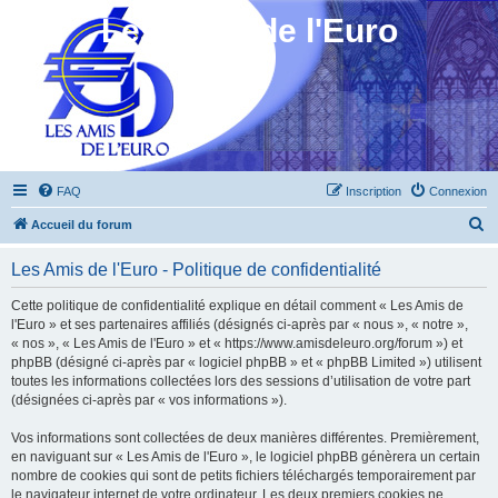
Les Amis de l'Euro
FAQ
Inscription
Connexion
R
Accueil du forum
e
Les Amis de l'Euro - Politique de confidentialité
c
h
Cette politique de confidentialité explique en détail comment « Les Amis de
l'Euro » et ses partenaires affiliés (désignés ci-après par « nous », « notre »,
e
« nos », « Les Amis de l'Euro » et « https://www.amisdeleuro.org/forum ») et
r
phpBB (désigné ci-après par « logiciel phpBB » et « phpBB Limited ») utilisent
toutes les informations collectées lors des sessions d’utilisation de votre part
c
(désignées ci-après par « vos informations »).
h
Vos informations sont collectées de deux manières différentes. Premièrement,
e
en naviguant sur « Les Amis de l'Euro », le logiciel phpBB génèrera un certain
r
nombre de cookies qui sont de petits fichiers téléchargés temporairement par
le navigateur internet de votre ordinateur. Les deux premiers cookies ne