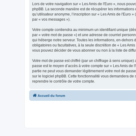
Lors de votre navigation sur « Les Amis de l'Euro », nous pou
phpBB. La seconde manière est de récupérer les informations 
qu’utilisateur anonyme, l’inscription sur « Les Amis de l'Euro 
par « vos messages »).
Votre compte contiendra au minimum un identifiant unique (dés
par « votre mot de passe ») et une adresse de courriel personn
qui héberge notre serveur. Toutes les informations, en-dehors de
obligatoires ou facultatives, à la seule discrétion de « Les Am
vous pouvez décider de vous abonner ou non à la liste de diffu
Votre mot de passe est chiffré (par un chiffrage à sens unique) 
passe est le moyen d’accès à votre compte sur « Les Amis de l'
partie ne peut vous demander légitimement votre mot de passe. 
sur le logiciel phpBB. Cette fonctionnalité vous demandera de s
reprendre le contrôle de votre compte.
Accueil du forum