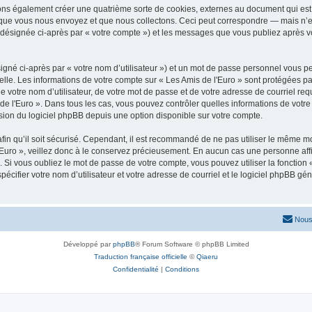
vons également créer une quatrième sorte de cookies, externes au document qui est 
que vous nous envoyez et que nous collectons. Ceci peut correspondre — mais n’es
» (désignée ci-après par « votre compte ») et les messages que vous publiez après vo
igné ci-après par « votre nom d’utilisateur ») et un mot de passe personnel vous p
elle. Les informations de votre compte sur « Les Amis de l'Euro » sont protégées pa
 votre nom d’utilisateur, de votre mot de passe et de votre adresse de courriel requ
is de l'Euro ». Dans tous les cas, vous pouvez contrôler quelles informations de vo
sion du logiciel phpBB depuis une option disponible sur votre compte.
afin qu’il soit sécurisé. Cependant, il est recommandé de ne pas utiliser le même mot
Euro », veillez donc à le conservez précieusement. En aucun cas une personne affil
Si vous oubliez le mot de passe de votre compte, vous pouvez utiliser la fonction
pécifier votre nom d’utilisateur et votre adresse de courriel et le logiciel phpBB 
Nous
Développé par
phpBB
® Forum Software © phpBB Limited
Traduction française officielle
©
Qiaeru
Confidentialité
|
Conditions