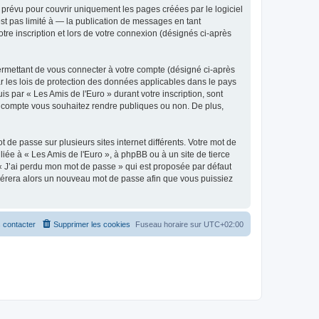
prévu pour couvrir uniquement les pages créées par le logiciel
t pas limité à — la publication de messages en tant
tre inscription et lors de votre connexion (désignés ci-après
ermettant de vous connecter à votre compte (désigné ci-après
r les lois de protection des données applicables dans le pays
is par « Les Amis de l'Euro » durant votre inscription, sont
tre compte vous souhaitez rendre publiques ou non. De plus,
 de passe sur plusieurs sites internet différents. Votre mot de
iée à « Les Amis de l'Euro », à phpBB ou à un site de tierce
 « J’ai perdu mon mot de passe » qui est proposée par défaut
générera alors un nouveau mot de passe afin que vous puissiez
 contacter
Supprimer les cookies
Fuseau horaire sur
UTC+02:00