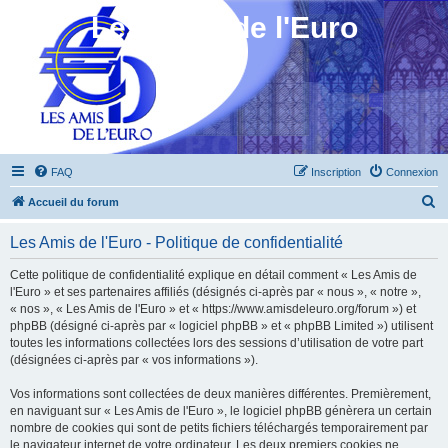
Les Amis de l'Euro
FAQ
Inscription
Connexion
R
Accueil du forum
e
Les Amis de l'Euro - Politique de confidentialité
c
h
Cette politique de confidentialité explique en détail comment « Les Amis de
l'Euro » et ses partenaires affiliés (désignés ci-après par « nous », « notre »,
e
« nos », « Les Amis de l'Euro » et « https://www.amisdeleuro.org/forum ») et
r
phpBB (désigné ci-après par « logiciel phpBB » et « phpBB Limited ») utilisent
toutes les informations collectées lors des sessions d’utilisation de votre part
c
(désignées ci-après par « vos informations »).
h
Vos informations sont collectées de deux manières différentes. Premièrement,
e
en naviguant sur « Les Amis de l'Euro », le logiciel phpBB génèrera un certain
r
nombre de cookies qui sont de petits fichiers téléchargés temporairement par
le navigateur internet de votre ordinateur. Les deux premiers cookies ne