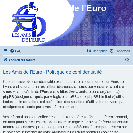
Les Amis de l'Euro
FAQ
Inscription
Connexion
R
Accueil du forum
e
Les Amis de l'Euro - Politique de confidentialité
c
h
Cette politique de confidentialité explique en détail comment « Les Amis de
l'Euro » et ses partenaires affiliés (désignés ci-après par « nous », « notre »,
e
« nos », « Les Amis de l'Euro » et « https://www.amisdeleuro.org/forum ») et
r
phpBB (désigné ci-après par « logiciel phpBB » et « phpBB Limited ») utilisent
toutes les informations collectées lors des sessions d’utilisation de votre part
c
(désignées ci-après par « vos informations »).
h
Vos informations sont collectées de deux manières différentes. Premièrement,
e
en naviguant sur « Les Amis de l'Euro », le logiciel phpBB génèrera un certain
r
nombre de cookies qui sont de petits fichiers téléchargés temporairement par
le navigateur internet de votre ordinateur. Les deux premiers cookies ne