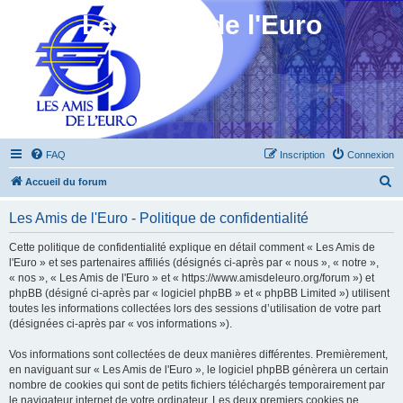
Les Amis de l'Euro
FAQ
Inscription
Connexion
R
Accueil du forum
e
Les Amis de l'Euro - Politique de confidentialité
c
h
Cette politique de confidentialité explique en détail comment « Les Amis de
l'Euro » et ses partenaires affiliés (désignés ci-après par « nous », « notre »,
e
« nos », « Les Amis de l'Euro » et « https://www.amisdeleuro.org/forum ») et
r
phpBB (désigné ci-après par « logiciel phpBB » et « phpBB Limited ») utilisent
toutes les informations collectées lors des sessions d’utilisation de votre part
c
(désignées ci-après par « vos informations »).
h
Vos informations sont collectées de deux manières différentes. Premièrement,
e
en naviguant sur « Les Amis de l'Euro », le logiciel phpBB génèrera un certain
r
nombre de cookies qui sont de petits fichiers téléchargés temporairement par
le navigateur internet de votre ordinateur. Les deux premiers cookies ne