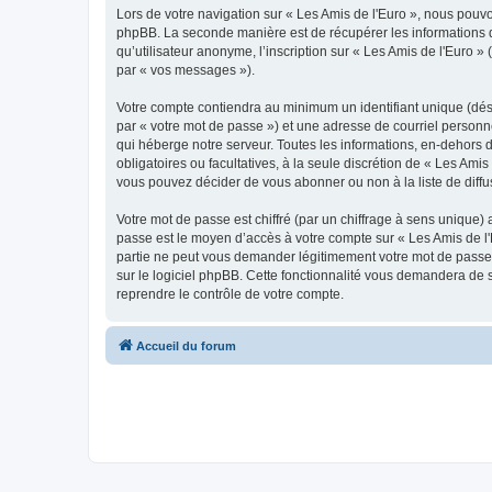
Lors de votre navigation sur « Les Amis de l'Euro », nous pou
phpBB. La seconde manière est de récupérer les informations 
qu’utilisateur anonyme, l’inscription sur « Les Amis de l'Euro 
par « vos messages »).
Votre compte contiendra au minimum un identifiant unique (dés
par « votre mot de passe ») et une adresse de courriel personn
qui héberge notre serveur. Toutes les informations, en-dehors de
obligatoires ou facultatives, à la seule discrétion de « Les Am
vous pouvez décider de vous abonner ou non à la liste de diffu
Votre mot de passe est chiffré (par un chiffrage à sens unique) 
passe est le moyen d’accès à votre compte sur « Les Amis de l'
partie ne peut vous demander légitimement votre mot de passe. 
sur le logiciel phpBB. Cette fonctionnalité vous demandera de s
reprendre le contrôle de votre compte.
Accueil du forum