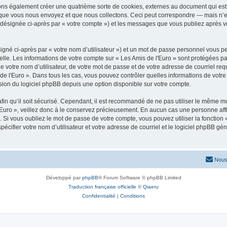
vons également créer une quatrième sorte de cookies, externes au document qui est 
que vous nous envoyez et que nous collectons. Ceci peut correspondre — mais n’es
» (désignée ci-après par « votre compte ») et les messages que vous publiez après vo
igné ci-après par « votre nom d’utilisateur ») et un mot de passe personnel vous p
elle. Les informations de votre compte sur « Les Amis de l'Euro » sont protégées pa
 votre nom d’utilisateur, de votre mot de passe et de votre adresse de courriel requ
is de l'Euro ». Dans tous les cas, vous pouvez contrôler quelles informations de vo
sion du logiciel phpBB depuis une option disponible sur votre compte.
afin qu’il soit sécurisé. Cependant, il est recommandé de ne pas utiliser le même mot
Euro », veillez donc à le conservez précieusement. En aucun cas une personne affil
Si vous oubliez le mot de passe de votre compte, vous pouvez utiliser la fonction
pécifier votre nom d’utilisateur et votre adresse de courriel et le logiciel phpBB 
Nous
Développé par
phpBB
® Forum Software © phpBB Limited
Traduction française officielle
©
Qiaeru
Confidentialité
|
Conditions