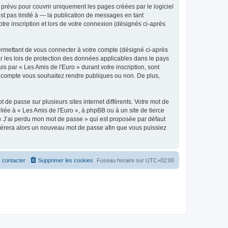
prévu pour couvrir uniquement les pages créées par le logiciel
t pas limité à — la publication de messages en tant
tre inscription et lors de votre connexion (désignés ci-après
ermettant de vous connecter à votre compte (désigné ci-après
r les lois de protection des données applicables dans le pays
is par « Les Amis de l'Euro » durant votre inscription, sont
tre compte vous souhaitez rendre publiques ou non. De plus,
 de passe sur plusieurs sites internet différents. Votre mot de
iée à « Les Amis de l'Euro », à phpBB ou à un site de tierce
 « J’ai perdu mon mot de passe » qui est proposée par défaut
générera alors un nouveau mot de passe afin que vous puissiez
 contacter
Supprimer les cookies
Fuseau horaire sur
UTC+02:00