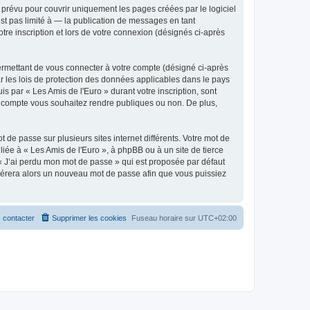
prévu pour couvrir uniquement les pages créées par le logiciel
t pas limité à — la publication de messages en tant
tre inscription et lors de votre connexion (désignés ci-après
ermettant de vous connecter à votre compte (désigné ci-après
r les lois de protection des données applicables dans le pays
is par « Les Amis de l'Euro » durant votre inscription, sont
tre compte vous souhaitez rendre publiques ou non. De plus,
 de passe sur plusieurs sites internet différents. Votre mot de
iée à « Les Amis de l'Euro », à phpBB ou à un site de tierce
 « J’ai perdu mon mot de passe » qui est proposée par défaut
générera alors un nouveau mot de passe afin que vous puissiez
 contacter
Supprimer les cookies
Fuseau horaire sur
UTC+02:00