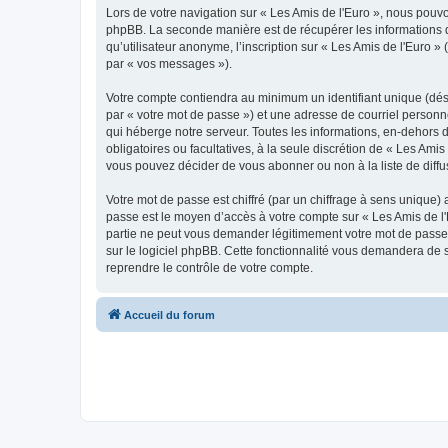
Lors de votre navigation sur « Les Amis de l'Euro », nous pou
phpBB. La seconde manière est de récupérer les informations 
qu’utilisateur anonyme, l’inscription sur « Les Amis de l'Euro 
par « vos messages »).
Votre compte contiendra au minimum un identifiant unique (dés
par « votre mot de passe ») et une adresse de courriel personn
qui héberge notre serveur. Toutes les informations, en-dehors de
obligatoires ou facultatives, à la seule discrétion de « Les Am
vous pouvez décider de vous abonner ou non à la liste de diffu
Votre mot de passe est chiffré (par un chiffrage à sens unique) 
passe est le moyen d’accès à votre compte sur « Les Amis de l'
partie ne peut vous demander légitimement votre mot de passe. 
sur le logiciel phpBB. Cette fonctionnalité vous demandera de s
reprendre le contrôle de votre compte.
Accueil du forum