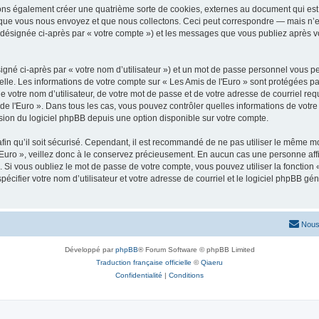
vons également créer une quatrième sorte de cookies, externes au document qui est 
que vous nous envoyez et que nous collectons. Ceci peut correspondre — mais n’es
» (désignée ci-après par « votre compte ») et les messages que vous publiez après vo
igné ci-après par « votre nom d’utilisateur ») et un mot de passe personnel vous p
elle. Les informations de votre compte sur « Les Amis de l'Euro » sont protégées pa
 votre nom d’utilisateur, de votre mot de passe et de votre adresse de courriel requ
is de l'Euro ». Dans tous les cas, vous pouvez contrôler quelles informations de vo
sion du logiciel phpBB depuis une option disponible sur votre compte.
afin qu’il soit sécurisé. Cependant, il est recommandé de ne pas utiliser le même mot
Euro », veillez donc à le conservez précieusement. En aucun cas une personne affil
Si vous oubliez le mot de passe de votre compte, vous pouvez utiliser la fonction
pécifier votre nom d’utilisateur et votre adresse de courriel et le logiciel phpBB 
Nous
Développé par
phpBB
® Forum Software © phpBB Limited
Traduction française officielle
©
Qiaeru
Confidentialité
|
Conditions