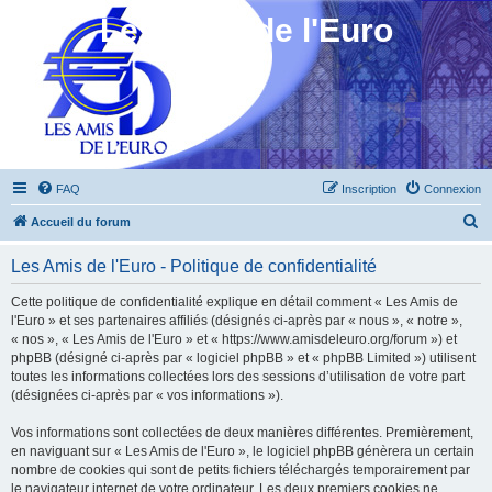
Les Amis de l'Euro
FAQ
Inscription
Connexion
R
Accueil du forum
e
Les Amis de l'Euro - Politique de confidentialité
c
h
Cette politique de confidentialité explique en détail comment « Les Amis de
l'Euro » et ses partenaires affiliés (désignés ci-après par « nous », « notre »,
e
« nos », « Les Amis de l'Euro » et « https://www.amisdeleuro.org/forum ») et
r
phpBB (désigné ci-après par « logiciel phpBB » et « phpBB Limited ») utilisent
toutes les informations collectées lors des sessions d’utilisation de votre part
c
(désignées ci-après par « vos informations »).
h
Vos informations sont collectées de deux manières différentes. Premièrement,
e
en naviguant sur « Les Amis de l'Euro », le logiciel phpBB génèrera un certain
r
nombre de cookies qui sont de petits fichiers téléchargés temporairement par
le navigateur internet de votre ordinateur. Les deux premiers cookies ne