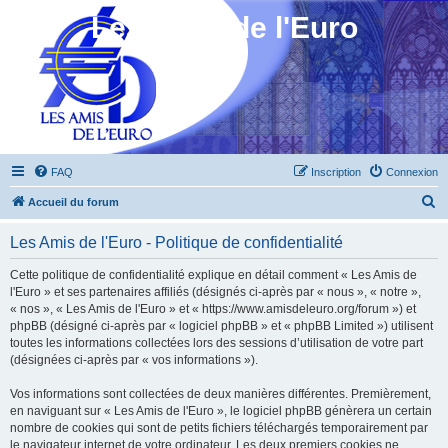
Les Amis de l'Euro
FAQ
Inscription
Connexion
R
Accueil du forum
e
Les Amis de l'Euro - Politique de confidentialité
c
h
Cette politique de confidentialité explique en détail comment « Les Amis de
l'Euro » et ses partenaires affiliés (désignés ci-après par « nous », « notre »,
e
« nos », « Les Amis de l'Euro » et « https://www.amisdeleuro.org/forum ») et
r
phpBB (désigné ci-après par « logiciel phpBB » et « phpBB Limited ») utilisent
toutes les informations collectées lors des sessions d’utilisation de votre part
c
(désignées ci-après par « vos informations »).
h
Vos informations sont collectées de deux manières différentes. Premièrement,
e
en naviguant sur « Les Amis de l'Euro », le logiciel phpBB génèrera un certain
r
nombre de cookies qui sont de petits fichiers téléchargés temporairement par
le navigateur internet de votre ordinateur. Les deux premiers cookies ne