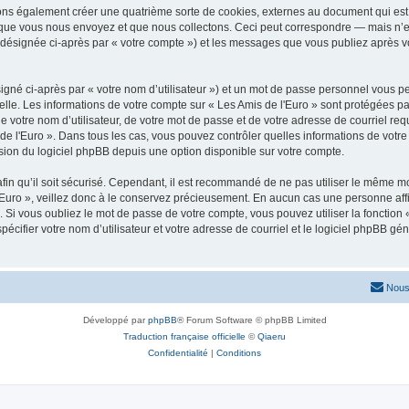
vons également créer une quatrième sorte de cookies, externes au document qui est 
que vous nous envoyez et que nous collectons. Ceci peut correspondre — mais n’es
» (désignée ci-après par « votre compte ») et les messages que vous publiez après vo
igné ci-après par « votre nom d’utilisateur ») et un mot de passe personnel vous p
elle. Les informations de votre compte sur « Les Amis de l'Euro » sont protégées pa
 votre nom d’utilisateur, de votre mot de passe et de votre adresse de courriel requ
is de l'Euro ». Dans tous les cas, vous pouvez contrôler quelles informations de vo
sion du logiciel phpBB depuis une option disponible sur votre compte.
afin qu’il soit sécurisé. Cependant, il est recommandé de ne pas utiliser le même mot
Euro », veillez donc à le conservez précieusement. En aucun cas une personne affil
Si vous oubliez le mot de passe de votre compte, vous pouvez utiliser la fonction
pécifier votre nom d’utilisateur et votre adresse de courriel et le logiciel phpBB 
Nous
Développé par
phpBB
® Forum Software © phpBB Limited
Traduction française officielle
©
Qiaeru
Confidentialité
|
Conditions