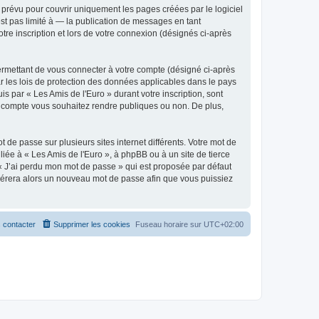
prévu pour couvrir uniquement les pages créées par le logiciel
t pas limité à — la publication de messages en tant
tre inscription et lors de votre connexion (désignés ci-après
ermettant de vous connecter à votre compte (désigné ci-après
r les lois de protection des données applicables dans le pays
is par « Les Amis de l'Euro » durant votre inscription, sont
tre compte vous souhaitez rendre publiques ou non. De plus,
 de passe sur plusieurs sites internet différents. Votre mot de
iée à « Les Amis de l'Euro », à phpBB ou à un site de tierce
 « J’ai perdu mon mot de passe » qui est proposée par défaut
générera alors un nouveau mot de passe afin que vous puissiez
 contacter
Supprimer les cookies
Fuseau horaire sur
UTC+02:00