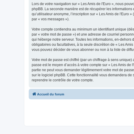
Lors de votre navigation sur « Les Amis de l'Euro », nous pou
phpBB. La seconde manière est de récupérer les informations 
qu’utilisateur anonyme, l’inscription sur « Les Amis de l'Euro 
par « vos messages »).
Votre compte contiendra au minimum un identifiant unique (dés
par « votre mot de passe ») et une adresse de courriel personn
qui héberge notre serveur. Toutes les informations, en-dehors de
obligatoires ou facultatives, à la seule discrétion de « Les Am
vous pouvez décider de vous abonner ou non à la liste de diffu
Votre mot de passe est chiffré (par un chiffrage à sens unique) 
passe est le moyen d’accès à votre compte sur « Les Amis de l'
partie ne peut vous demander légitimement votre mot de passe. 
sur le logiciel phpBB. Cette fonctionnalité vous demandera de s
reprendre le contrôle de votre compte.
Accueil du forum