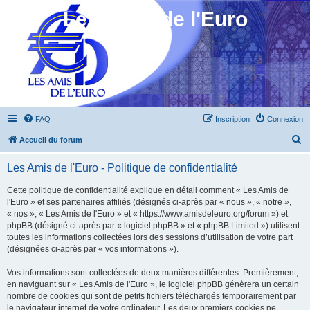
Les Amis de l'Euro
FAQ
Inscription
Connexion
R
Accueil du forum
e
Les Amis de l'Euro - Politique de confidentialité
c
h
Cette politique de confidentialité explique en détail comment « Les Amis de
l'Euro » et ses partenaires affiliés (désignés ci-après par « nous », « notre »,
e
« nos », « Les Amis de l'Euro » et « https://www.amisdeleuro.org/forum ») et
r
phpBB (désigné ci-après par « logiciel phpBB » et « phpBB Limited ») utilisent
toutes les informations collectées lors des sessions d’utilisation de votre part
c
(désignées ci-après par « vos informations »).
h
Vos informations sont collectées de deux manières différentes. Premièrement,
e
en naviguant sur « Les Amis de l'Euro », le logiciel phpBB génèrera un certain
r
nombre de cookies qui sont de petits fichiers téléchargés temporairement par
le navigateur internet de votre ordinateur. Les deux premiers cookies ne