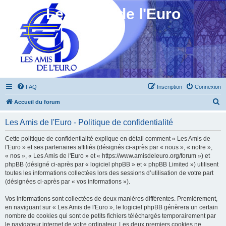
Les Amis de l'Euro
FAQ
Inscription
Connexion
R
Accueil du forum
e
Les Amis de l'Euro - Politique de confidentialité
c
h
Cette politique de confidentialité explique en détail comment « Les Amis de
l'Euro » et ses partenaires affiliés (désignés ci-après par « nous », « notre »,
e
« nos », « Les Amis de l'Euro » et « https://www.amisdeleuro.org/forum ») et
r
phpBB (désigné ci-après par « logiciel phpBB » et « phpBB Limited ») utilisent
toutes les informations collectées lors des sessions d’utilisation de votre part
c
(désignées ci-après par « vos informations »).
h
Vos informations sont collectées de deux manières différentes. Premièrement,
e
en naviguant sur « Les Amis de l'Euro », le logiciel phpBB génèrera un certain
r
nombre de cookies qui sont de petits fichiers téléchargés temporairement par
le navigateur internet de votre ordinateur. Les deux premiers cookies ne