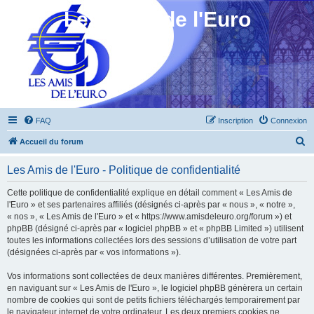
Les Amis de l'Euro
FAQ
Inscription
Connexion
R
Accueil du forum
e
Les Amis de l'Euro - Politique de confidentialité
c
h
Cette politique de confidentialité explique en détail comment « Les Amis de
l'Euro » et ses partenaires affiliés (désignés ci-après par « nous », « notre »,
e
« nos », « Les Amis de l'Euro » et « https://www.amisdeleuro.org/forum ») et
r
phpBB (désigné ci-après par « logiciel phpBB » et « phpBB Limited ») utilisent
toutes les informations collectées lors des sessions d’utilisation de votre part
c
(désignées ci-après par « vos informations »).
h
Vos informations sont collectées de deux manières différentes. Premièrement,
e
en naviguant sur « Les Amis de l'Euro », le logiciel phpBB génèrera un certain
r
nombre de cookies qui sont de petits fichiers téléchargés temporairement par
le navigateur internet de votre ordinateur. Les deux premiers cookies ne