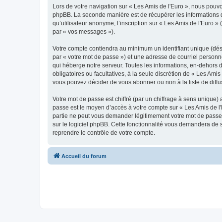
Lors de votre navigation sur « Les Amis de l'Euro », nous pou
phpBB. La seconde manière est de récupérer les informations 
qu’utilisateur anonyme, l’inscription sur « Les Amis de l'Euro 
par « vos messages »).
Votre compte contiendra au minimum un identifiant unique (dés
par « votre mot de passe ») et une adresse de courriel personn
qui héberge notre serveur. Toutes les informations, en-dehors de
obligatoires ou facultatives, à la seule discrétion de « Les Am
vous pouvez décider de vous abonner ou non à la liste de diffu
Votre mot de passe est chiffré (par un chiffrage à sens unique) 
passe est le moyen d’accès à votre compte sur « Les Amis de l'
partie ne peut vous demander légitimement votre mot de passe. 
sur le logiciel phpBB. Cette fonctionnalité vous demandera de s
reprendre le contrôle de votre compte.
Accueil du forum