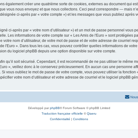
vons également créer une quatrième sorte de cookies, externes au document qui est 
que vous nous envoyez et que nous collectons. Ceci peut correspondre — mais n’es
» (désignée ci-après par « votre compte ») et les messages que vous publiez après vo
igné ci-après par « votre nom d’utilisateur ») et un mot de passe personnel vous p
elle. Les informations de votre compte sur « Les Amis de l'Euro » sont protégées pa
 votre nom d’utilisateur, de votre mot de passe et de votre adresse de courriel requ
is de l'Euro ». Dans tous les cas, vous pouvez contrôler quelles informations de vo
sion du logiciel phpBB depuis une option disponible sur votre compte.
afin qu’il soit sécurisé. Cependant, il est recommandé de ne pas utiliser le même mot
Euro », veillez donc à le conservez précieusement. En aucun cas une personne affil
Si vous oubliez le mot de passe de votre compte, vous pouvez utiliser la fonction
pécifier votre nom d’utilisateur et votre adresse de courriel et le logiciel phpBB 
Nous
Développé par
phpBB
® Forum Software © phpBB Limited
Traduction française officielle
©
Qiaeru
Confidentialité
|
Conditions