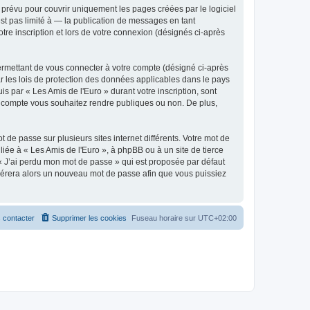
prévu pour couvrir uniquement les pages créées par le logiciel
t pas limité à — la publication de messages en tant
tre inscription et lors de votre connexion (désignés ci-après
ermettant de vous connecter à votre compte (désigné ci-après
r les lois de protection des données applicables dans le pays
is par « Les Amis de l'Euro » durant votre inscription, sont
tre compte vous souhaitez rendre publiques ou non. De plus,
 de passe sur plusieurs sites internet différents. Votre mot de
iée à « Les Amis de l'Euro », à phpBB ou à un site de tierce
 « J’ai perdu mon mot de passe » qui est proposée par défaut
générera alors un nouveau mot de passe afin que vous puissiez
 contacter
Supprimer les cookies
Fuseau horaire sur
UTC+02:00