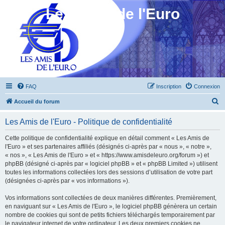
Les Amis de l'Euro
FAQ
Inscription
Connexion
R
Accueil du forum
e
Les Amis de l'Euro - Politique de confidentialité
c
h
Cette politique de confidentialité explique en détail comment « Les Amis de
l'Euro » et ses partenaires affiliés (désignés ci-après par « nous », « notre »,
e
« nos », « Les Amis de l'Euro » et « https://www.amisdeleuro.org/forum ») et
r
phpBB (désigné ci-après par « logiciel phpBB » et « phpBB Limited ») utilisent
toutes les informations collectées lors des sessions d’utilisation de votre part
c
(désignées ci-après par « vos informations »).
h
Vos informations sont collectées de deux manières différentes. Premièrement,
e
en naviguant sur « Les Amis de l'Euro », le logiciel phpBB génèrera un certain
r
nombre de cookies qui sont de petits fichiers téléchargés temporairement par
le navigateur internet de votre ordinateur. Les deux premiers cookies ne