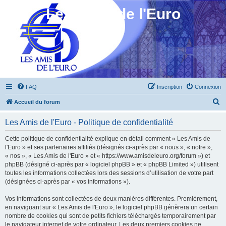
Les Amis de l'Euro
FAQ
Inscription
Connexion
R
Accueil du forum
e
Les Amis de l'Euro - Politique de confidentialité
c
h
Cette politique de confidentialité explique en détail comment « Les Amis de
l'Euro » et ses partenaires affiliés (désignés ci-après par « nous », « notre »,
e
« nos », « Les Amis de l'Euro » et « https://www.amisdeleuro.org/forum ») et
r
phpBB (désigné ci-après par « logiciel phpBB » et « phpBB Limited ») utilisent
toutes les informations collectées lors des sessions d’utilisation de votre part
c
(désignées ci-après par « vos informations »).
h
Vos informations sont collectées de deux manières différentes. Premièrement,
e
en naviguant sur « Les Amis de l'Euro », le logiciel phpBB génèrera un certain
r
nombre de cookies qui sont de petits fichiers téléchargés temporairement par
le navigateur internet de votre ordinateur. Les deux premiers cookies ne