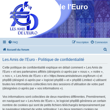
Les Amis de l'Euro
FAQ
Inscription
Connexion
R
Accueil du forum
e
Les Amis de l'Euro - Politique de confidentialité
c
h
Cette politique de confidentialité explique en détail comment « Les Amis de
l'Euro » et ses partenaires affiliés (désignés ci-après par « nous », « notre »,
e
« nos », « Les Amis de l'Euro » et « https://www.amisdeleuro.org/forum ») et
r
phpBB (désigné ci-après par « logiciel phpBB » et « phpBB Limited ») utilisent
toutes les informations collectées lors des sessions d’utilisation de votre part
c
(désignées ci-après par « vos informations »).
h
Vos informations sont collectées de deux manières différentes. Premièrement,
e
en naviguant sur « Les Amis de l'Euro », le logiciel phpBB génèrera un certain
r
nombre de cookies qui sont de petits fichiers téléchargés temporairement par
le navigateur internet de votre ordinateur. Les deux premiers cookies ne