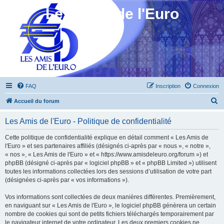
Les Amis de l'Euro
FAQ
Inscription
Connexion
R
Accueil du forum
e
Les Amis de l'Euro - Politique de confidentialité
c
h
Cette politique de confidentialité explique en détail comment « Les Amis de
l'Euro » et ses partenaires affiliés (désignés ci-après par « nous », « notre »,
e
« nos », « Les Amis de l'Euro » et « https://www.amisdeleuro.org/forum ») et
r
phpBB (désigné ci-après par « logiciel phpBB » et « phpBB Limited ») utilisent
toutes les informations collectées lors des sessions d’utilisation de votre part
c
(désignées ci-après par « vos informations »).
h
Vos informations sont collectées de deux manières différentes. Premièrement,
e
en naviguant sur « Les Amis de l'Euro », le logiciel phpBB génèrera un certain
r
nombre de cookies qui sont de petits fichiers téléchargés temporairement par
le navigateur internet de votre ordinateur. Les deux premiers cookies ne