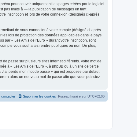
prévu pour couvrir uniquement les pages créées par le logiciel
t pas limité à — la publication de messages en tant
tre inscription et lors de votre connexion (désignés ci-après
ermettant de vous connecter à votre compte (désigné ci-après
r les lois de protection des données applicables dans le pays
is par « Les Amis de l'Euro » durant votre inscription, sont
tre compte vous souhaitez rendre publiques ou non. De plus,
 de passe sur plusieurs sites internet différents. Votre mot de
iée à « Les Amis de l'Euro », à phpBB ou à un site de tierce
 « J’ai perdu mon mot de passe » qui est proposée par défaut
générera alors un nouveau mot de passe afin que vous puissiez
 contacter
Supprimer les cookies
Fuseau horaire sur
UTC+02:00