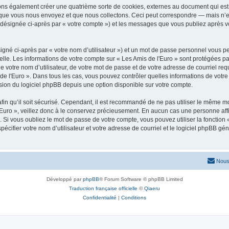
vons également créer une quatrième sorte de cookies, externes au document qui est 
que vous nous envoyez et que nous collectons. Ceci peut correspondre — mais n’es
» (désignée ci-après par « votre compte ») et les messages que vous publiez après vo
igné ci-après par « votre nom d’utilisateur ») et un mot de passe personnel vous p
elle. Les informations de votre compte sur « Les Amis de l'Euro » sont protégées pa
 votre nom d’utilisateur, de votre mot de passe et de votre adresse de courriel requ
is de l'Euro ». Dans tous les cas, vous pouvez contrôler quelles informations de vo
sion du logiciel phpBB depuis une option disponible sur votre compte.
afin qu’il soit sécurisé. Cependant, il est recommandé de ne pas utiliser le même mot
Euro », veillez donc à le conservez précieusement. En aucun cas une personne affil
Si vous oubliez le mot de passe de votre compte, vous pouvez utiliser la fonction
pécifier votre nom d’utilisateur et votre adresse de courriel et le logiciel phpBB 
Nous
Développé par
phpBB
® Forum Software © phpBB Limited
Traduction française officielle
©
Qiaeru
Confidentialité
|
Conditions