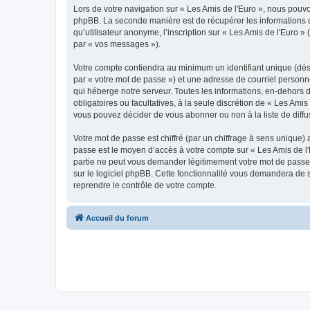
Lors de votre navigation sur « Les Amis de l'Euro », nous pou
phpBB. La seconde manière est de récupérer les informations 
qu’utilisateur anonyme, l’inscription sur « Les Amis de l'Euro 
par « vos messages »).
Votre compte contiendra au minimum un identifiant unique (dés
par « votre mot de passe ») et une adresse de courriel personn
qui héberge notre serveur. Toutes les informations, en-dehors de
obligatoires ou facultatives, à la seule discrétion de « Les Am
vous pouvez décider de vous abonner ou non à la liste de diffu
Votre mot de passe est chiffré (par un chiffrage à sens unique) 
passe est le moyen d’accès à votre compte sur « Les Amis de l'
partie ne peut vous demander légitimement votre mot de passe. 
sur le logiciel phpBB. Cette fonctionnalité vous demandera de s
reprendre le contrôle de votre compte.
Accueil du forum