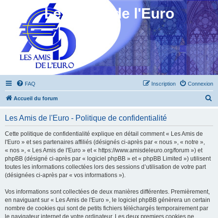
Les Amis de l'Euro
FAQ
Inscription
Connexion
R
Accueil du forum
e
Les Amis de l'Euro - Politique de confidentialité
c
h
Cette politique de confidentialité explique en détail comment « Les Amis de
l'Euro » et ses partenaires affiliés (désignés ci-après par « nous », « notre »,
e
« nos », « Les Amis de l'Euro » et « https://www.amisdeleuro.org/forum ») et
r
phpBB (désigné ci-après par « logiciel phpBB » et « phpBB Limited ») utilisent
toutes les informations collectées lors des sessions d’utilisation de votre part
c
(désignées ci-après par « vos informations »).
h
Vos informations sont collectées de deux manières différentes. Premièrement,
e
en naviguant sur « Les Amis de l'Euro », le logiciel phpBB génèrera un certain
r
nombre de cookies qui sont de petits fichiers téléchargés temporairement par
le navigateur internet de votre ordinateur. Les deux premiers cookies ne