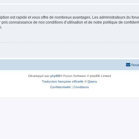
cription est rapide et vous offre de nombreux avantages. Les administrateurs du fo
ir pris connaissance de nos conditions d’utilisation et de notre politique de confide
n.
Nous
Développé par
phpBB
® Forum Software © phpBB Limited
Traduction française officielle
©
Qiaeru
Confidentialité
|
Conditions