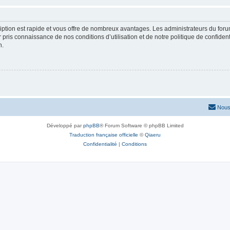
cription est rapide et vous offre de nombreux avantages. Les administrateurs du fo
ir pris connaissance de nos conditions d’utilisation et de notre politique de confide
n.
Nous
Développé par
phpBB
® Forum Software © phpBB Limited
Traduction française officielle
©
Qiaeru
Confidentialité
|
Conditions