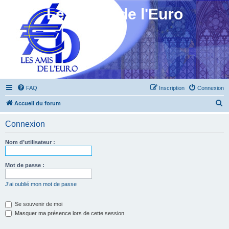
Les Amis de l'Euro
FAQ
Inscription
Connexion
R
Accueil du forum
e
Connexion
c
h
Nom d’utilisateur :
e
r
Mot de passe :
c
J’ai oublié mon mot de passe
h
e
Se souvenir de moi
Masquer ma présence lors de cette session
r