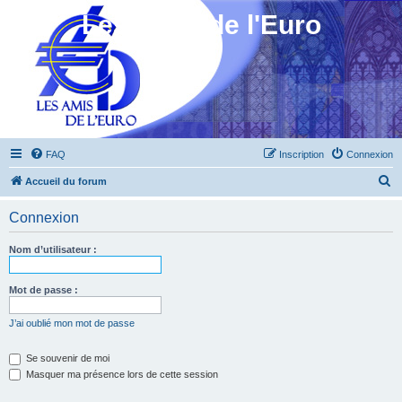
Les Amis de l'Euro
FAQ
Inscription
Connexion
R
Accueil du forum
e
Connexion
c
h
Nom d’utilisateur :
e
r
Mot de passe :
c
J’ai oublié mon mot de passe
h
e
Se souvenir de moi
Masquer ma présence lors de cette session
r