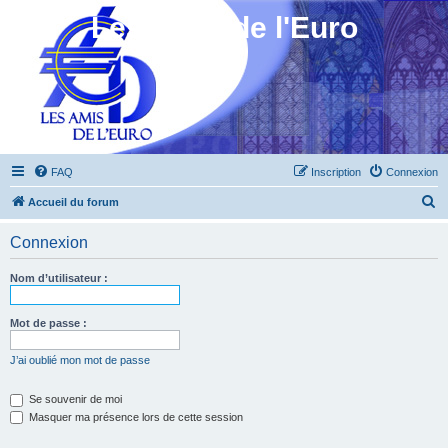
Les Amis de l'Euro
FAQ
Inscription
Connexion
R
Accueil du forum
e
Connexion
c
h
Nom d’utilisateur :
e
r
Mot de passe :
c
J’ai oublié mon mot de passe
h
e
Se souvenir de moi
Masquer ma présence lors de cette session
r