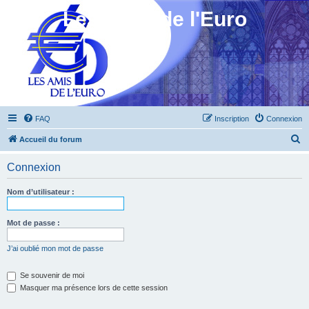
Les Amis de l'Euro
FAQ
Inscription
Connexion
R
Accueil du forum
e
Connexion
c
h
Nom d’utilisateur :
e
r
Mot de passe :
c
J’ai oublié mon mot de passe
h
e
Se souvenir de moi
Masquer ma présence lors de cette session
r