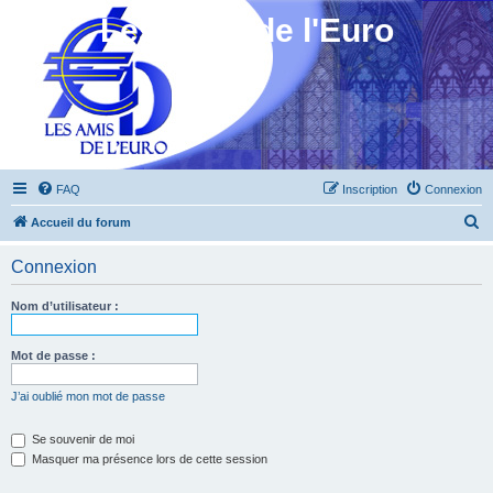
Les Amis de l'Euro
FAQ
Inscription
Connexion
R
Accueil du forum
e
Connexion
c
h
Nom d’utilisateur :
e
r
Mot de passe :
c
J’ai oublié mon mot de passe
h
e
Se souvenir de moi
Masquer ma présence lors de cette session
r