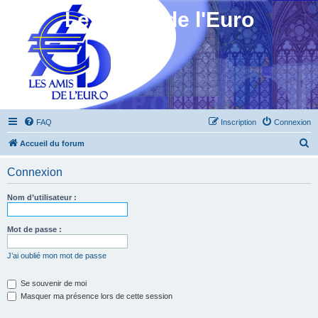
Les Amis de l'Euro
FAQ
Inscription
Connexion
R
Accueil du forum
e
Connexion
c
h
Nom d’utilisateur :
e
r
Mot de passe :
c
J’ai oublié mon mot de passe
h
e
Se souvenir de moi
Masquer ma présence lors de cette session
r