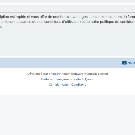
cription est rapide et vous offre de nombreux avantages. Les administrateurs du fo
ir pris connaissance de nos conditions d’utilisation et de notre politique de confide
n.
Nous
Développé par
phpBB
® Forum Software © phpBB Limited
Traduction française officielle
©
Qiaeru
Confidentialité
|
Conditions