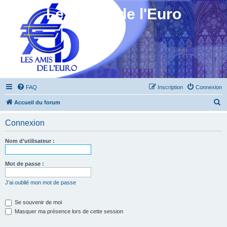
Les Amis de l'Euro
FAQ
Inscription
Connexion
R
Accueil du forum
e
Connexion
c
h
Nom d’utilisateur :
e
r
Mot de passe :
c
J’ai oublié mon mot de passe
h
e
Se souvenir de moi
Masquer ma présence lors de cette session
r