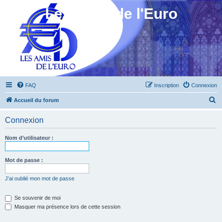
Les Amis de l'Euro
FAQ
Inscription
Connexion
R
Accueil du forum
e
Connexion
c
h
Nom d’utilisateur :
e
r
Mot de passe :
c
J’ai oublié mon mot de passe
h
e
Se souvenir de moi
Masquer ma présence lors de cette session
r