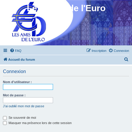
Les Amis de l'Euro
FAQ
Inscription
Connexion
R
Accueil du forum
e
Connexion
c
h
Nom d’utilisateur :
e
r
Mot de passe :
c
J’ai oublié mon mot de passe
h
e
Se souvenir de moi
Masquer ma présence lors de cette session
r