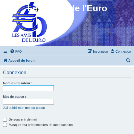
Les Amis de l'Euro
FAQ
Inscription
Connexion
R
Accueil du forum
e
Connexion
c
h
Nom d’utilisateur :
e
r
Mot de passe :
c
J’ai oublié mon mot de passe
h
e
Se souvenir de moi
Masquer ma présence lors de cette session
r