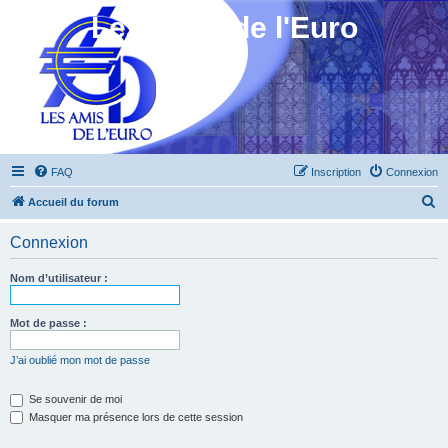
Les Amis de l'Euro
FAQ
Inscription
Connexion
R
Accueil du forum
e
Connexion
c
h
Nom d’utilisateur :
e
r
Mot de passe :
c
J’ai oublié mon mot de passe
h
e
Se souvenir de moi
Masquer ma présence lors de cette session
r