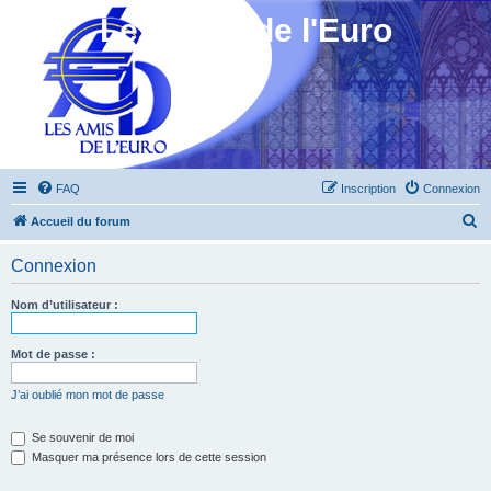
Les Amis de l'Euro
FAQ
Inscription
Connexion
R
Accueil du forum
e
Connexion
c
h
Nom d’utilisateur :
e
r
Mot de passe :
c
J’ai oublié mon mot de passe
h
e
Se souvenir de moi
Masquer ma présence lors de cette session
r