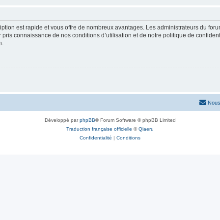
cription est rapide et vous offre de nombreux avantages. Les administrateurs du fo
ir pris connaissance de nos conditions d’utilisation et de notre politique de confide
n.
Nous
Développé par
phpBB
® Forum Software © phpBB Limited
Traduction française officielle
©
Qiaeru
Confidentialité
|
Conditions