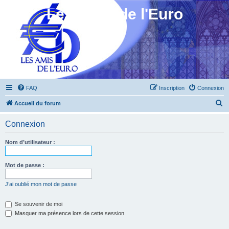
Les Amis de l'Euro
FAQ
Inscription
Connexion
R
Accueil du forum
e
Connexion
c
h
Nom d’utilisateur :
e
r
Mot de passe :
c
J’ai oublié mon mot de passe
h
e
Se souvenir de moi
Masquer ma présence lors de cette session
r