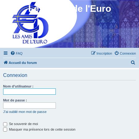
Les Amis de l'Euro
FAQ
Inscription
Connexion
R
Accueil du forum
e
Connexion
c
h
Nom d’utilisateur :
e
r
Mot de passe :
c
J’ai oublié mon mot de passe
h
e
Se souvenir de moi
Masquer ma présence lors de cette session
r