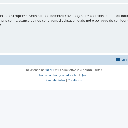
cription est rapide et vous offre de nombreux avantages. Les administrateurs du fo
ir pris connaissance de nos conditions d’utilisation et de notre politique de confide
n.
Nous
Développé par
phpBB
® Forum Software © phpBB Limited
Traduction française officielle
©
Qiaeru
Confidentialité
|
Conditions