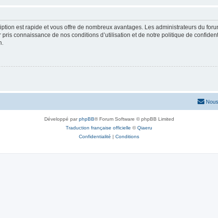
cription est rapide et vous offre de nombreux avantages. Les administrateurs du fo
ir pris connaissance de nos conditions d’utilisation et de notre politique de confide
n.
Nous
Développé par
phpBB
® Forum Software © phpBB Limited
Traduction française officielle
©
Qiaeru
Confidentialité
|
Conditions