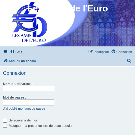
Les Amis de l'Euro
FAQ
Inscription
Connexion
R
Accueil du forum
e
Connexion
c
h
Nom d’utilisateur :
e
r
Mot de passe :
c
J’ai oublié mon mot de passe
h
e
Se souvenir de moi
Masquer ma présence lors de cette session
r